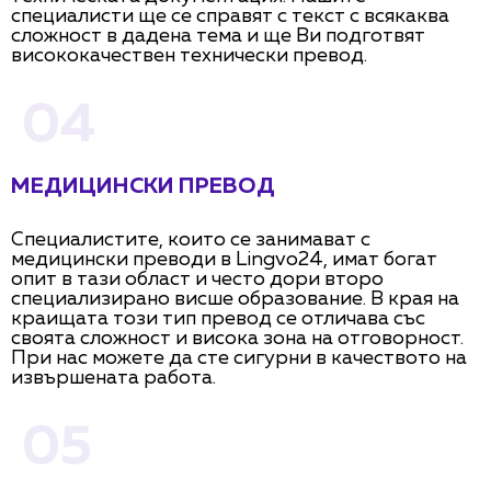
специалисти ще се справят с текст с всякаква
сложност в дадена тема и ще Ви подготвят
висококачествен технически превод.
04
МЕДИЦИНСКИ ПРЕВОД
Специалистите, които се занимават с
медицински преводи в Lingvo24, имат богат
опит в тази област и често дори второ
специализирано висше образование. В края на
краищата този тип превод се отличава със
своята сложност и висока зона на отговорност.
При нас можете да сте сигурни в качеството на
извършената работа.
05