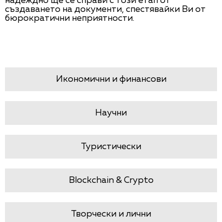
надеждно ще се справи с този етап от
създаването на документи, спестявайки Ви от
бюрократични неприятности.
Икономични и финансови
Научни
Туристически
Blockchain & Crypto
Творчески и лични