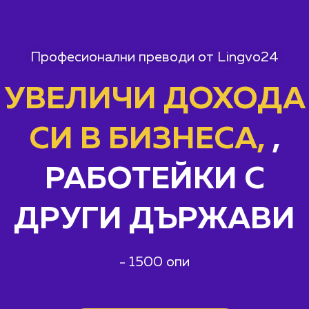
Професионални преводи от Lingvo24
УВЕЛИЧИ ДОХОДА
СИ В БИЗНЕСА,
,
РАБОТЕЙКИ С
ДРУГИ ДЪРЖАВИ
-
1
5
0
0
о
п
и
т
н
и