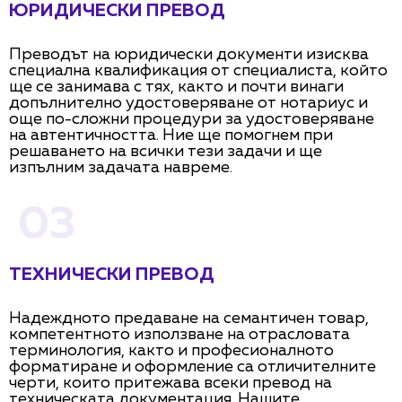
ЮРИДИЧЕСКИ ПРЕВОД
Преводът на юридически документи изисква
специална квалификация от специалиста, който
ще се занимава с тях, както и почти винаги
допълнително удостоверяване от нотариус и
още по-сложни процедури за удостоверяване
на автентичността. Ние ще помогнем при
решаването на всички тези задачи и ще
изпълним задачата навреме.
03
ТЕХНИЧЕСКИ ПРЕВОД
Надеждното предаване на семантичен товар,
компетентното използване на отрасловата
терминология, както и професионалното
форматиране и оформление са отличителните
черти, които притежава всеки превод на
техническата документация. Нашите